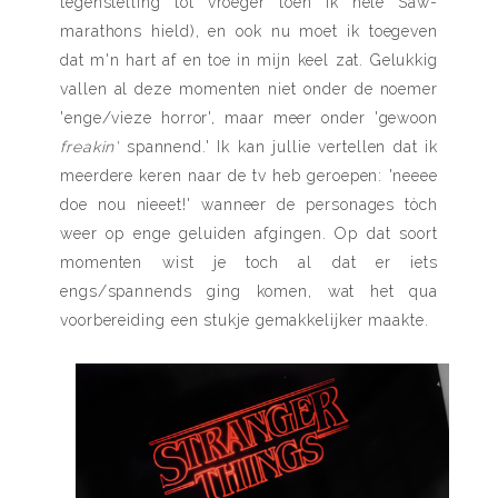
tegenstelling tot vroeger toen ik hele Saw-
marathons hield), en ook nu moet ik toegeven
dat m'n hart af en toe in mijn keel zat. Gelukkig
vallen al deze momenten niet onder de noemer
'enge/vieze horror', maar meer onder 'gewoon
freakin'
spannend.' Ik kan jullie vertellen dat ik
meerdere keren naar de tv heb geroepen: 'neeee
doe nou nieeet!' wanneer de personages tòch
weer op enge geluiden afgingen. Op dat soort
momenten wist je toch al dat er iets
engs/spannends ging komen, wat het qua
voorbereiding een stukje gemakkelijker maakte.