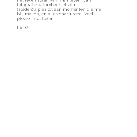
het teken staan van mijn leven. Van
fotografie-uitprobeersels en
(steden)tripjes tot aan momenten die me
blij maken, en alles daartussen. Veel
plezier met lezen!
Liefs!