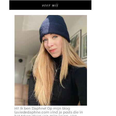
over mij
Hi! Ik ben Daphne! Op mijn blog
laviededaphne.com vind je posts die in