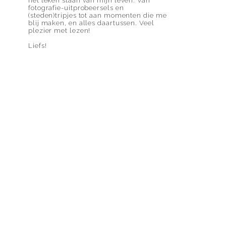
het teken staan van mijn leven. Van
fotografie-uitprobeersels en
(steden)tripjes tot aan momenten die me
blij maken, en alles daartussen. Veel
plezier met lezen!
Liefs!