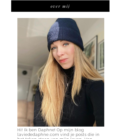
over mij
Hi! Ik ben Daphne! Op mijn blog
laviededaphne.com vind je posts die in