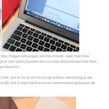
n Etos mogen ontvangen als Etos friend. Vaak hele fijne
 je al wel! (jullie kunnen dus na mijn tentamenperiode héél
 producten!)
heb, was ik nu al om 10.00 op school. Hoe breng je die
tuurlijk! Het is heel hard leren en samenvatten geblazen de