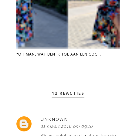
"OH MAN, WAT BEN IK TOE AAN EEN COC...
12 REACTIES
UNKNOWN
21 maart 2016 om 09:16
Woew, gefeliciteerd met die tweede