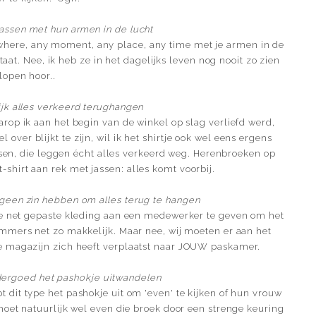
assen met hun armen in de lucht
rywhere, any moment, any place, any time met je armen in de
taat. Nee, ik heb ze in het dagelijks leven nog nooit zo zien
lopen hoor..
ijk alles verkeerd terughangen
aarop ik aan het begin van de winkel op slag verliefd werd,
 over blijkt te zijn, wil ik het shirtje ook wel eens ergens
en, die leggen écht alles verkeerd weg. Herenbroeken op
shirt aan rek met jassen: alles komt voorbij.
geen zin hebben om alles terug te hangen
tje net gepaste kleding aan een medewerker te geven om het
 immers net zo makkelijk. Maar nee, wij moeten er aan het
e magazijn zich heeft verplaatst naar JOUW paskamer.
dergoed het pashokje uitwandelen
t dit type het pashokje uit om 'even' te kijken of hun vrouw
j moet natuurlijk wel even die broek door een strenge keuring