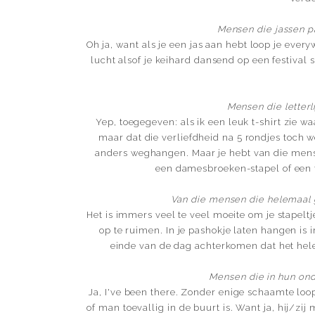
Mensen die jassen p
Oh ja, want als je een jas aan hebt loop je eve
lucht alsof je keihard dansend op een festival s
Mensen die letterl
Yep, toegegeven: als ik een leuk t-shirt zie w
maar dat die verliefdheid na 5 rondjes toch wel
anders weghangen. Maar je hebt van die mens
een damesbroeken-stapel of een t-
Van die mensen die helemaal 
Het is immers veel te veel moeite om je stapel
op te ruimen. In je pashokje laten hangen is
einde van de dag achterkomen dat het hel
Mensen die in hun on
Ja, I've been there. Zonder enige schaamte loop
of man toevallig in de buurt is. Want ja, hij/zi