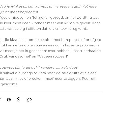
 dag je winkel binnen komen, en vervolgens zelf niet meer
 je ze moet begroeten
t 'goeiemiddag!' en 'tot ziens!' gezegd, en het wordt nu wel
rde keer moet doen - zonder maar een krimp te geven. Koop
ats van zo erg twijfelen dat je vier keer terugkomt..
tijdje klaar staat om te betalen met hun pinpas of briefgeld
stukken netjes op te vouwen én nog in tasjes te proppen, is
waar moet je het in godsnaam over hebben? Meest herhaalde
'Druk vandaag hé!' en 'Wat een rotweer!'
vouwen, dat je dit ook in andere winkels doet
n winkel als Mango of Zara waar de sale eruitziet als een
antal shirtjes of broeken 'mooi' neer te leggen. Puur uit
gewoonte.