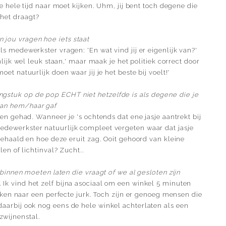
e hele tijd naar moet kijken. Uhm, jij bent toch degene die
het draagt?
 jou vragen hoe iets staat
 medewerkster vragen: 'En wat vind jij er eigenlijk van?'
nlijk wel leuk staan,' maar maak je het politiek correct door
et natuurlijk doen waar jij je het beste bij voelt!'
ngstuk op de pop ECHT niet hetzelfde is als degene die je
aan hem/haar gaf
en gehad. Wanneer je 's ochtends dat ene jasje aantrekt bij
medewerkster natuurlijk compleet vergeten waar dat jasje
ehaald en hoe deze eruit zag. Ooit gehoord van kleine
len of lichtinval? Zucht..
binnen moeten laten die vraagt of we al gesloten zijn
. Ik vind het zelf bijna asociaal om een winkel 5 minuten
eken naar een perfecte jurk. Toch zijn er genoeg mensen die
n daarbij ook nog eens de hele winkel achterlaten als een
zwijnenstal.