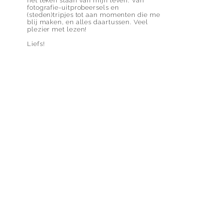
het teken staan van mijn leven. Van
fotografie-uitprobeersels en
(steden)tripjes tot aan momenten die me
blij maken, en alles daartussen. Veel
plezier met lezen!
Liefs!