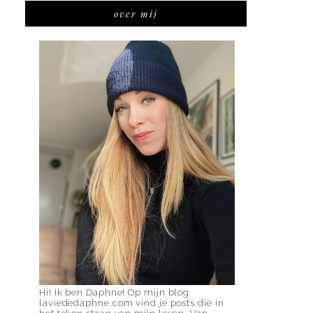
over mij
Hi! Ik ben Daphne! Op mijn blog
laviededaphne.com vind je posts die in