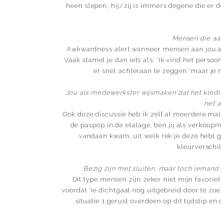
heen slepen, hij/zij is immers degene die er d
Mensen die aan
Awkwardness alert wanneer mensen aan jou als
Vaak stamel je dan iets als: 'Ik vind het persoo
er snel achteraan te zeggen 'maar je mo
Jou als medewerkster wijsmaken dat het kledi
net 
Ook deze discussie heb ik zelf al meerdere mal
de paspop in de etalage, ben jij als verkoop
vandaan kwam, uit welk rek je deze hebt g
kleurverschil
Bezig zijn met sluiten, maar toch iemand 
Dit type mensen zijn zeker niet mijn favoriet
voordat 'ie dichtgaat nog uitgebreid door te zo
situatie 1 gerust overdoen op dit tijdstip e