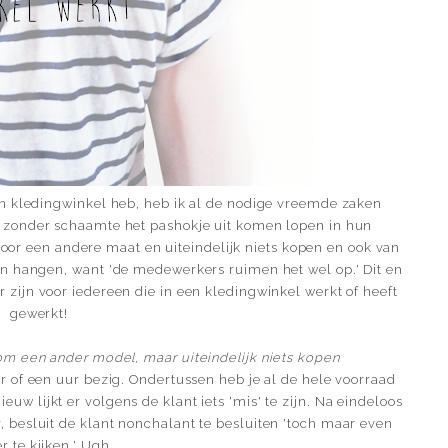
en kledingwinkel heb, heb ik al de nodige vreemde zaken
zonder schaamte het pashokje uit komen lopen in hun
oor een andere maat en uiteindelijk niets kopen en ook van
en hangen, want 'de medewerkers ruimen het wel op.' Dit en
 zijn voor iedereen die in een kledingwinkel werkt of heeft
gewerkt!
om een ander model, maar uiteindelijk niets kopen
er of een uur bezig. Ondertussen heb je al de hele voorraad
uw lijkt er volgens de klant iets 'mis' te zijn. Na eindeloos
 besluit de klant nonchalant te besluiten 'toch maar even
r te kijken.' Ugh.