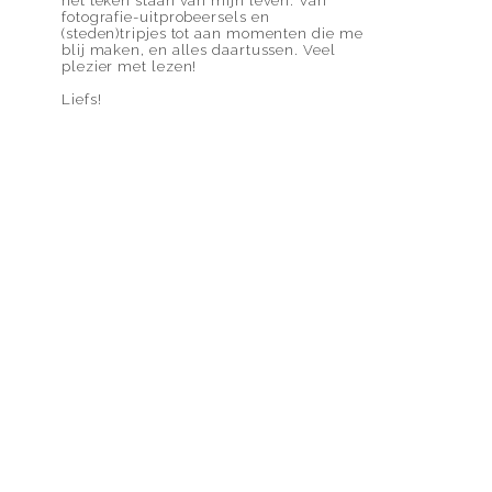
het teken staan van mijn leven. Van
fotografie-uitprobeersels en
(steden)tripjes tot aan momenten die me
blij maken, en alles daartussen. Veel
plezier met lezen!
Liefs!