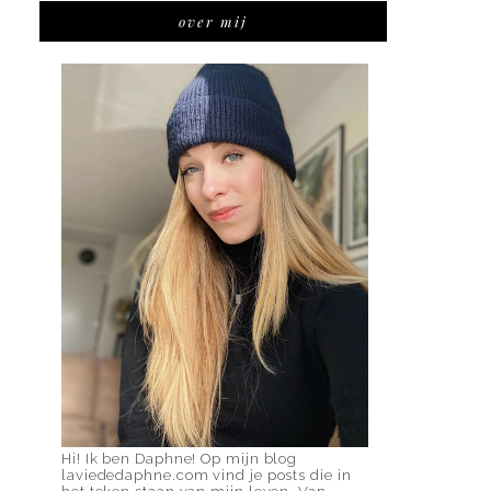
over mij
Hi! Ik ben Daphne! Op mijn blog
laviededaphne.com vind je posts die in