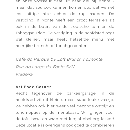
en onze voorkeur gaat uit naar die bij Monte -
maar dat zou ook kunnen komen doordat we net
een pittige hike achter de rug hadden. De
vestiging in Monte heeft een groot terras en zit
ook in de buurt van de tropische tuin en de
Toboggan Ride. De vestiging in de hoofdstad oogt
wat kleiner, maar heeft hetzelfde menu met
heerlijke brunch- of lunchgerechten!
Café do Parque by Loft Brunch no.monte
Rua do Largo da Fonte S/N
Madeira
Art Food Corner
Recht tegenover de parkeergarage in de
hoofdstad zit dit kleine, maar superleuke zaakje.
Ze hebben ook hier weer veel gezonde ontbijt en
lunch-opties op de menukaart. Wij gingen voor
de tofu bowl en wrap met kip; allebei erg lekker!
Deze locatie is overigens ook goed te combineren