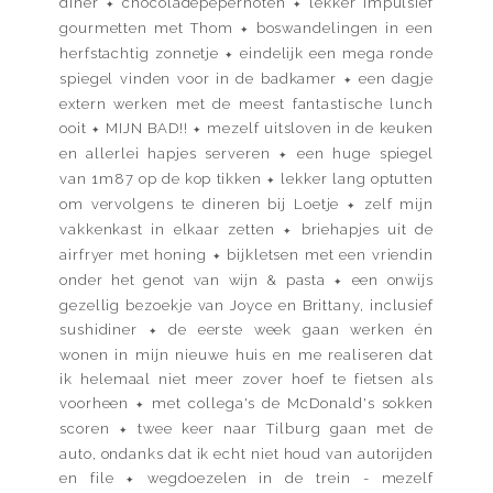
diner
chocoladepepernoten
lekker impulsief
✦
✦
gourmetten met Thom
boswandelingen in een
✦
herfstachtig zonnetje
eindelijk een mega ronde
✦
spiegel vinden voor in de badkamer
een dagje
✦
extern werken met de meest fantastische lunch
ooit
MIJN BAD!!
mezelf uitsloven in de keuken
✦
✦
en allerlei hapjes serveren
een huge spiegel
✦
van 1m87 op de kop tikken
lekker lang optutten
✦
om vervolgens te dineren bij Loetje
zelf mijn
✦
vakkenkast in elkaar zetten
briehapjes uit de
✦
airfryer met honing
bijkletsen met een vriendin
✦
onder het genot van wijn & pasta
een onwijs
✦
gezellig bezoekje van Joyce en Brittany, inclusief
sushidiner
de eerste week gaan werken én
✦
wonen in mijn nieuwe huis en me realiseren dat
ik helemaal niet meer zover hoef te fietsen als
voorheen
met collega's de McDonald's sokken
✦
scoren
twee keer naar Tilburg gaan met de
✦
auto, ondanks dat ik echt niet houd van autorijden
en file
wegdoezelen in de trein - mezelf
✦