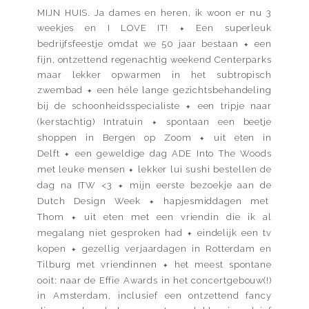
MIJN HUIS. Ja dames en heren, ik woon er nu 3
weekjes en I LOVE IT!
Een superleuk
✦
bedrijfsfeestje omdat we 50 jaar bestaan
een
✦
fijn, ontzettend regenachtig weekend Centerparks
maar lekker opwarmen in het subtropisch
zwembad
een héle lange gezichtsbehandeling
✦
bij de schoonheidsspecialiste
een tripje naar
✦
(kerstachtig) Intratuin
spontaan een beetje
✦
shoppen in Bergen op Zoom
uit eten in
✦
Delft
een geweldige dag ADE Into The Woods
✦
met leuke mensen
lekker lui sushi bestellen de
✦
dag na ITW <3
mijn eerste bezoekje aan de
✦
Dutch Design Week
hapjesmiddagen met
✦
Thom
uit eten met een vriendin die ik al
✦
megalang niet gesproken had
eindelijk een tv
✦
kopen
gezellig verjaardagen in Rotterdam en
✦
Tilburg met vriendinnen
het meest spontane
✦
ooit: naar de Effie Awards in het concertgebouw(!)
in Amsterdam, inclusief een ontzettend fancy