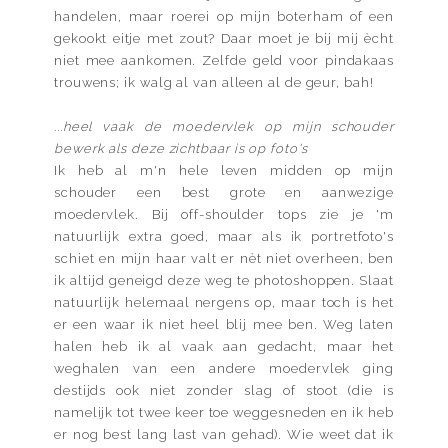
handelen, maar roerei op mijn boterham of een
gekookt eitje met zout? Daar moet je bij mij ècht
niet mee aankomen. Zelfde geld voor pindakaas
trouwens; ik walg al van alleen al de geur, bah!
...heel vaak de moedervlek op mijn schouder
bewerk als deze zichtbaar is op foto's
Ik heb al m'n hele leven midden op mijn
schouder een best grote en aanwezige
moedervlek. Bij off-shoulder tops zie je 'm
natuurlijk extra goed, maar als ik portretfoto's
schiet en mijn haar valt er nèt niet overheen, ben
ik altijd geneigd deze weg te photoshoppen. Slaat
natuurlijk helemaal nergens op, maar toch is het
er een waar ik niet heel blij mee ben. Weg laten
halen heb ik al vaak aan gedacht, maar het
weghalen van een andere moedervlek ging
destijds ook niet zonder slag of stoot (die is
namelijk tot twee keer toe weggesneden en ik heb
er nog best lang last van gehad). Wie weet dat ik