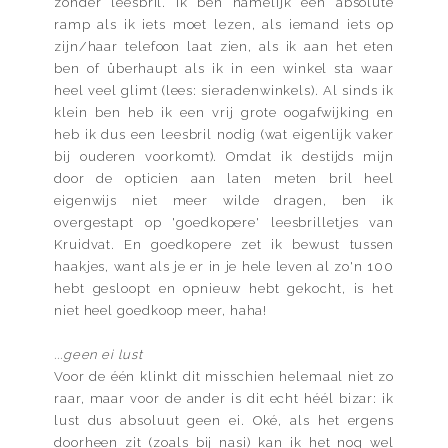
zonder leesbril. Ik ben namelijk een absolute
ramp als ik iets moet lezen, als iemand iets op
zijn/haar telefoon laat zien, als ik aan het eten
ben of überhaupt als ik in een winkel sta waar
heel veel glimt (lees: sieradenwinkels). Al sinds ik
klein ben heb ik een vrij grote oogafwijking en
heb ik dus een leesbril nodig (wat eigenlijk vaker
bij ouderen voorkomt). Omdat ik destijds mijn
door de opticien aan laten meten bril heel
eigenwijs niet meer wilde dragen, ben ik
overgestapt op 'goedkopere' leesbrilletjes van
Kruidvat. En goedkopere zet ik bewust tussen
haakjes, want als je er in je hele leven al zo'n 100
hebt gesloopt en opnieuw hebt gekocht, is het
niet heel goedkoop meer, haha!
...geen ei lust
Voor de één klinkt dit misschien helemaal niet zo
raar, maar voor de ander is dit echt héél bizar: ik
lust dus absoluut geen ei. Oké, als het ergens
doorheen zit (zoals bij nasi) kan ik het nog wel