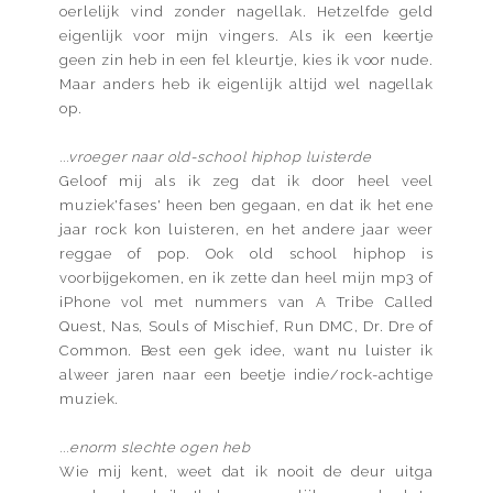
oerlelijk vind zonder nagellak. Hetzelfde geld
eigenlijk voor mijn vingers. Als ik een keertje
geen zin heb in een fel kleurtje, kies ik voor nude.
Maar anders heb ik eigenlijk altijd wel nagellak
op.
...vroeger naar old-school hiphop luisterde
Geloof mij als ik zeg dat ik door heel veel
muziek'fases' heen ben gegaan, en dat ik het ene
jaar rock kon luisteren, en het andere jaar weer
reggae of pop. Ook old school hiphop is
voorbijgekomen, en ik zette dan heel mijn mp3 of
iPhone vol met nummers van A Tribe Called
Quest, Nas, Souls of Mischief, Run DMC, Dr. Dre of
Common. Best een gek idee, want nu luister ik
alweer jaren naar een beetje indie/rock-achtige
muziek.
...enorm slechte ogen heb
Wie mij kent, weet dat ik nooit de deur uitga