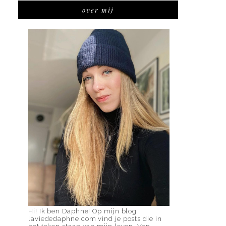
over mij
Hi! Ik ben Daphne! Op mijn blog
laviededaphne.com vind je posts die in