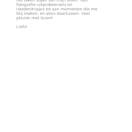
het teken staan van mijn leven. Van
fotografie-uitprobeersels en
(steden)tripjes tot aan momenten die me
blij maken, en alles daartussen. Veel
plezier met lezen!
Liefs!