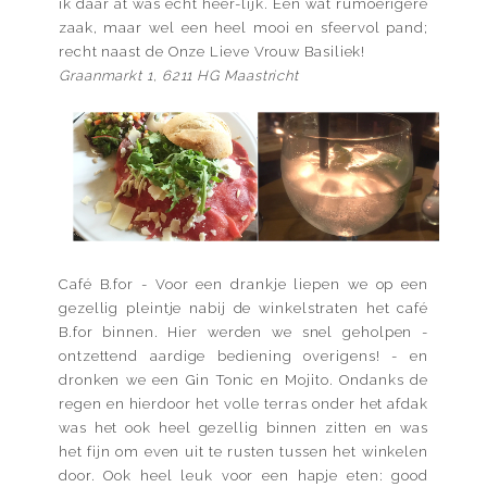
ik daar at was écht heer-lijk. Een wat rumoerigere
zaak, maar wel een heel mooi en sfeervol pand;
recht naast de Onze Lieve Vrouw Basiliek!
Graanmarkt 1, 6211 HG Maastricht
Café B.for - Voor een drankje liepen we op een
gezellig pleintje nabij de winkelstraten het café
B.for binnen. Hier werden we snel geholpen -
ontzettend aardige bediening overigens! - en
dronken we een Gin Tonic en Mojito. Ondanks de
regen en hierdoor het volle terras onder het afdak
was het ook heel gezellig binnen zitten en was
het fijn om even uit te rusten tussen het winkelen
door. Ook heel leuk voor een hapje eten: good