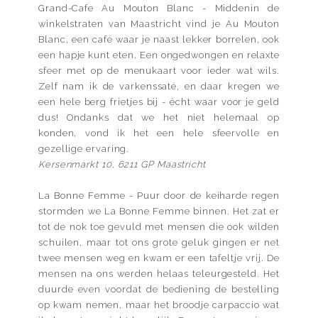
Grand-Cafe Au Mouton Blanc - Middenin de
winkelstraten van Maastricht vind je Au Mouton
Blanc, een café waar je naast lekker borrelen, ook
een hapje kunt eten. Een ongedwongen en relaxte
sfeer met op de menukaart voor ieder wat wils.
Zelf nam ik de varkenssaté, en daar kregen we
een hele berg frietjes bij - écht waar voor je geld
dus! Ondanks dat we het niet helemaal op
konden, vond ik het een hele sfeervolle en
gezellige ervaring.
Kersenmarkt 10, 6211 GP Maastricht
La Bonne Femme - Puur door de keiharde regen
stormden we La Bonne Femme binnen. Het zat er
tot de nok toe gevuld met mensen die ook wilden
schuilen, maar tot ons grote geluk gingen er net
twee mensen weg en kwam er een tafeltje vrij. De
mensen na ons werden helaas teleurgesteld. Het
duurde even voordat de bediening de bestelling
op kwam nemen, maar het broodje carpaccio wat