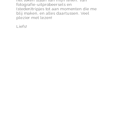
het teken staan van mijn leven. Van
fotografie-uitprobeersels en
(steden)tripjes tot aan momenten die me
blij maken, en alles daartussen. Veel
plezier met lezen!
Liefs!