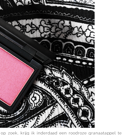
 op zoek, krijg ik inderdaad een roodroze granaatappel te