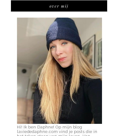
over mij
Hi! Ik ben Daphne! Op mijn blog
laviededaphne.com vind je posts die in