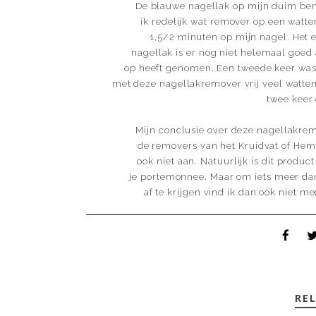
De blauwe nagellak op mijn duim ben i
ik redelijk wat remover op een watt
1,5/2 minuten op mijn nagel. Het ee
nagellak is er nog niet helemaal goed a
op heeft genomen. Een tweede keer was 
met deze nagellakremover vrij veel wattens
twee keer
Mijn conclusie over deze nagellakremo
de removers van het Kruidvat of Hema
ook niet aan. Natuurlijk is dit produc
je portemonnee. Maar om iets meer dan
af te krijgen vind ik dan ook niet m
RE