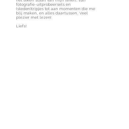
het teken staan van mijn leven. Van
fotografie-uitprobeersels en
(steden)tripjes tot aan momenten die me
blij maken, en alles daartussen. Veel
plezier met lezen!
Liefs!