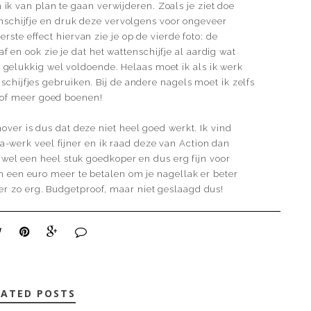
k van plan te gaan verwijderen. Zoals je ziet doe
enschijfje en druk deze vervolgens voor ongeveer
rste effect hiervan zie je op de vierde foto: de
f en ook zie je dat het wattenschijfje al aardig wat
gelukkig wel voldoende. Helaas moet ik als ik werk
chijfjes gebruiken. Bij de andere nagels moet ik zelfs
 of meer goed boenen!
ver is dus dat deze niet heel goed werkt. Ik vind
-werk veel fijner en ik raad deze van Action dan
t wel een heel stuk goedkoper en dus erg fijn voor
 een euro meer te betalen om je nagellak er beter
eer zo erg. Budgetproof, maar niet geslaagd dus!
LATED POSTS