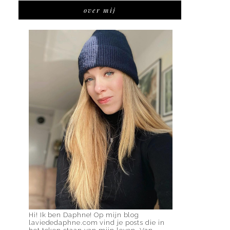
over mij
Hi! Ik ben Daphne! Op mijn blog
laviededaphne.com vind je posts die in